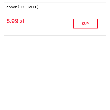
ebook (
EPUB
MOBI
)
8.99 zł
KUP