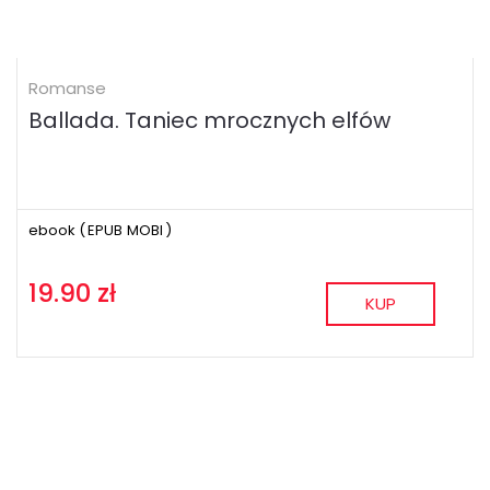
Romanse
Ballada. Taniec mrocznych elfów
ebook (
EPUB
MOBI
)
19.90 zł
KUP