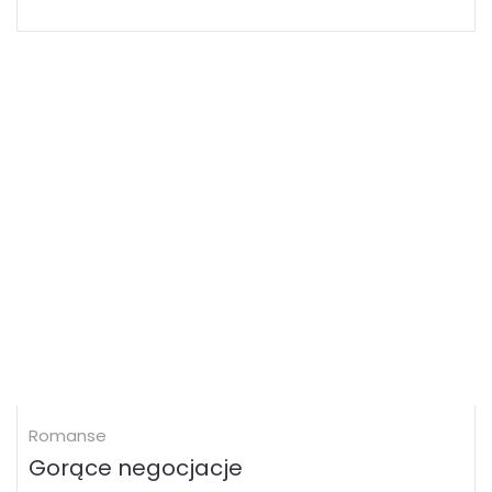
Romanse
Gorące negocjacje