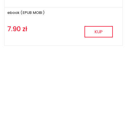
ebook (
EPUB
MOBI
)
7.90 zł
KUP