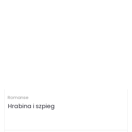
Romanse
Hrabina i szpieg