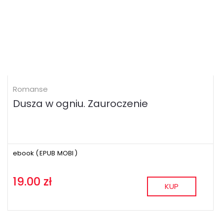
Romanse
Dusza w ogniu. Zauroczenie
ebook (
EPUB
MOBI
)
19.00 zł
KUP