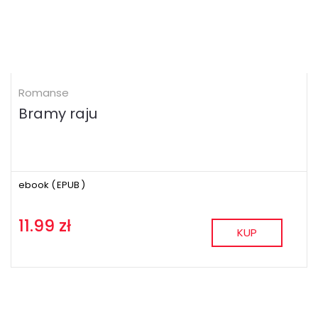
Romanse
Bramy raju
ebook (
EPUB
)
11.99 zł
KUP