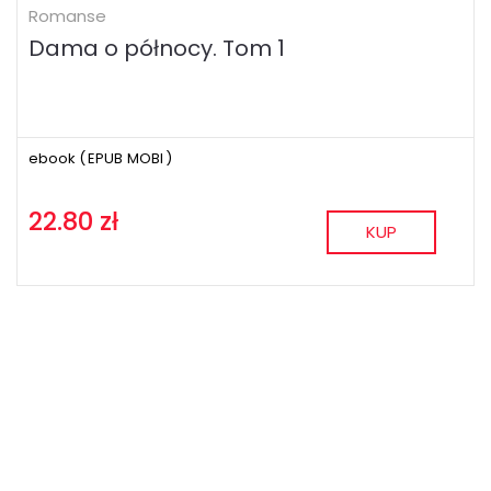
Romanse
Dama o północy. Tom 1
ebook (
EPUB
MOBI
)
22.80 zł
KUP