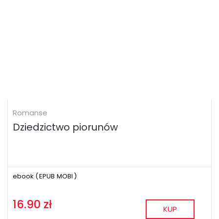
Romanse
Dziedzictwo piorunów
ebook (
EPUB
MOBI
)
16.90 zł
KUP