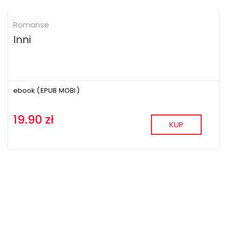
Romanse
Inni
ebook (
EPUB
MOBI
)
19.90 zł
KUP