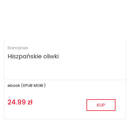
Romanse
Hiszpańskie oliwki
ebook (
EPUB
MOBI
)
24.99 zł
KUP