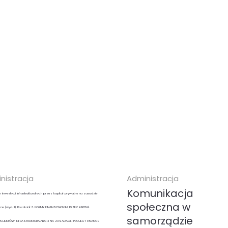
nistracja
Administracja
Komunikacja
 inwestycji infrastrukturalnych przez kapitał prywatny na zasadzie
społeczna w
nce (wyd. II). Rozdział 3. FORMY FINANSOWANIA PRZEZ KAPITAŁ
samorządzie
ROJEKTÓW INFRASTRUKTURALNYCH NA ZASADACH PROJECT FINANCE