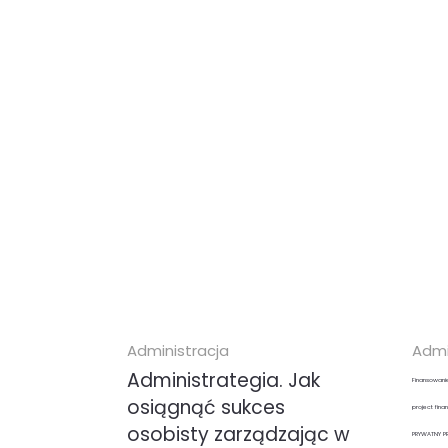
Administracja
Admi
Administrategia. Jak
Finansowanie
osiągnąć sukces
project fina
osobisty zarządzając w
PRYWATNY P