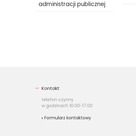
administracji publicznej
Wraz 
sekt
Administrategia to pierwsze w
przed
Polsce i Europie Środkowej
infra
praktyczne kompendium wiedzy o
znacz
strategicznym zarządzaniu w
financ
sektorze publicznym....
eboo
ebook (
EPUB
MOBI
)
4.9
38.00 zł
KUP
Kontakt
telefon czynny
w godzinach 10.00-17.00
Formularz kontaktowy