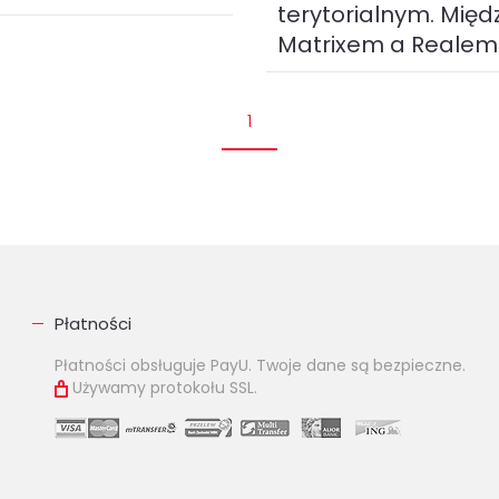
terytorialnym. Międ
Matrixem a Realem
ze zwiększaniem się udziału
ora prywatnego w
sięwzięciach
Oswajanie cyfrowej rzeczywis
strukturalnych rośnie
1
XXI wieku nie jest łatwe.
enie techniki project
Oczekiwania obywateli i
e,...
przedsiębiorców w zakresie
k (
PDF
)
szybkości i łatwości...
9 zł
KUP
ebook (
PDF
)
17.45 zł
KUP
Płatności
Płatności obsługuje PayU. Twoje dane są bezpieczne.
Używamy protokołu SSL.