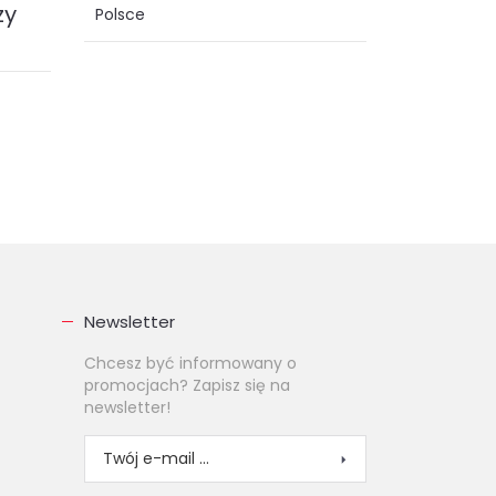
zy
Polsce
Digitalizacja wielu dotychczas
stosowanych w formie papierowej
tości
dokumentów powoduje zmiany
kulturowe w operowaniu tymi
dokumentami i...
ebook (
PDF
)
23.00 zł
KUP
Newsletter
Chcesz być informowany o
promocjach? Zapisz się na
newsletter!