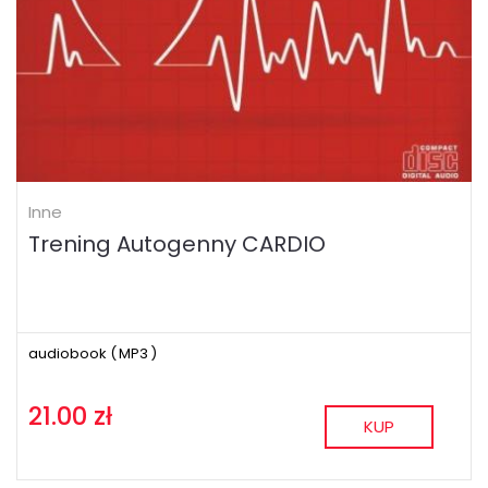
Inne
Trening Autogenny CARDIO
audiobook (
MP3
)
21.00 zł
KUP