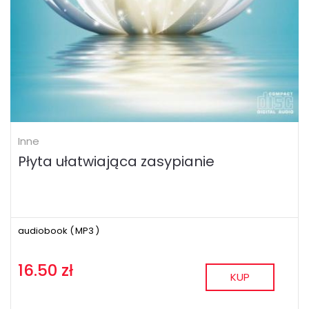
Inne
Płyta ułatwiająca zasypianie
audiobook (
MP3
)
16.50 zł
KUP