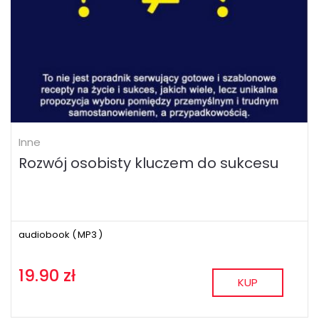
Inne
Rozwój osobisty kluczem do sukcesu
audiobook (
MP3
)
19.90 zł
KUP