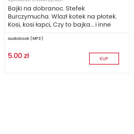
Bajki na dobranoc. Stefek
Burczymucha. Wlazł kotek na płotek.
Kosi, kosi łapci, Czy to bajka... i inne
audiobook (
MP3
)
5.00 zł
KUP