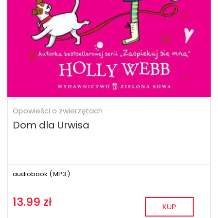
Opowieści o zwierzętach
Dom dla Urwisa
audiobook (
MP3
)
13.99 zł
KUP