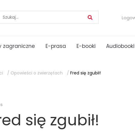
Logo
 zagraniczne
E-prasa
E-booki
Audiobooki
ci
/
Opowieści o zwierzętach
/
Fred się zgubił!
es
red się zgubił!