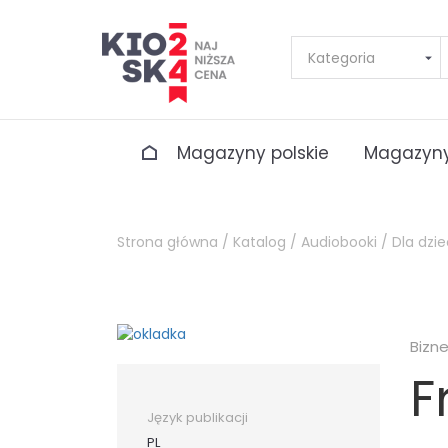
Magazyny polskie
Magazyny
Strona główna /
Katalog /
Audiobooki /
Dla dzie
Bizn
F
Język publikacji
PL