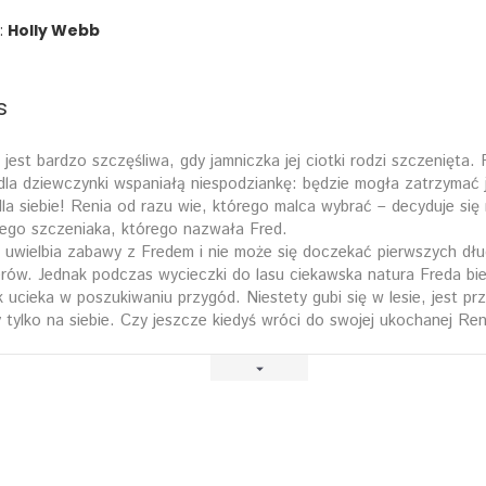
:
Holly Webb
s
 jest bardzo szczęśliwa, gdy jamniczka jej ciotki rodzi szczenięta.
dla dziewczynki wspaniałą niespodziankę: będzie mogła zatrzymać
dla siebie! Renia od razu wie, którego malca wybrać – decyduje się
nego szczeniaka, którego nazwała Fred.
 uwielbia zabawy z Fredem i nie może się doczekać pierwszych dłu
rów. Jednak podczas wycieczki do lasu ciekawska natura Freda bie
k ucieka w poszukiwaniu przygód. Niestety gubi się w lesie, jest prz
 tylko na siebie. Czy jeszcze kiedyś wróci do swojej ukochanej Reni