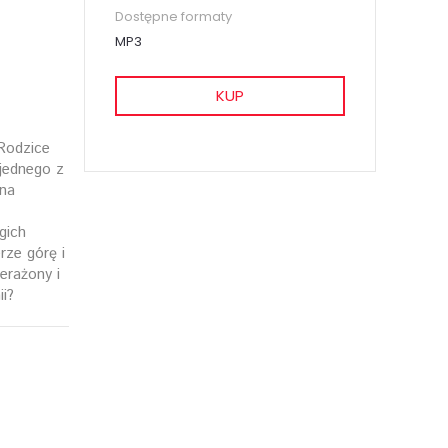
Dostępne formaty
MP3
KUP
 Rodzice
 jednego z
 na
gich
rze górę i
erażony i
i?