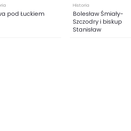
ria
Historia
wa pod Łuckiem
Bolesław Śmiały-
Szczodry i biskup
Stanisław
 pod Łuckiem – jedna z
"...tragizm losów i klęsk osobis
żniejszych bitew I wojny
obu bohaterów konfliktu poci
owej – rozegrała się na
za sobą fatalne skutki i dla pa
iu w czerwcu 1916 r. między
polskiego, i...
ami...
k (
EPUB
MOBI
)
ebook (
PDF
)
99 zł
11.69 zł
KUP
KUP