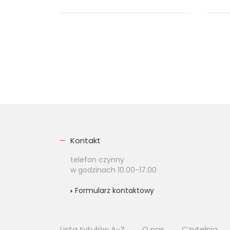
Persja, obecnie Iran, odgrywała w
Książ
odległej przeszłości ważną rolę w
kompe
dziejach Azji Środkowej i
udok
Zachodniej, a także w basenie
wykor
Morza...
afryk
społec
ebook (
EPUB
MOBI
)
eboo
21.00 zł
14.
KUP
Kontakt
telefon czynny
w godzinach 10.00-17.00
Formularz kontaktowy
Lista tytułów A-Z
O nas
Czytelnia