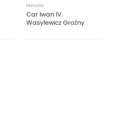
Historia
Car Iwan IV.
Wasylewicz Groźny
tych
Dzieje życia i zbrodni okrutnego
ągnął
cara. Któż nie słyszał o sławnym
ństwa
carze moskiewskim Iwanie IV.
Wasylewiczu Groźnym, który,
wywodząc ród...
ebook (
EPUB
MOBI
PDF
)
8.00 zł
KUP