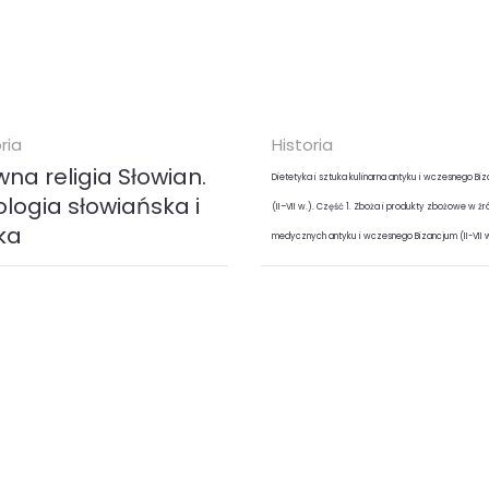
ria
Historia
na religia Słowian.
Dietetyka i sztuka kulinarna antyku i wczesnego Bi
ologia słowiańska i
(II–VII w.). Część 1. Zboża i produkty zbożowe w źr
ka
medycznych antyku i wczesnego Bizancjum (II-VII 
dstawiamy prace dwu
W książce zawarto szczegóło
skich badaczy
analizę ewolucji poglądów
ańszczyzny - Grigorij
starożytnych i
ejewicz Glinka i Andriej
wczesnośredniowiecznych
iejewicz Kajsarow, pt.
autorów na temat dietetyki i
a...
ocenę...
k (
EPUB
MOBI
)
ebook (
PDF
)
00 zł
26.40 zł