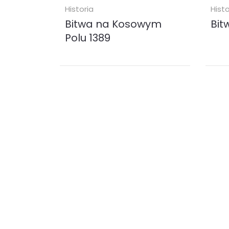
Historia
Histo
Bitwa na Kosowym
Bit
Polu 1389
HISTORIA BITWY, KTÓRA OTWORZYŁA
Bitwa
TURKOM DRZWI DO EUROPY W 1389
najwa
roku na Kosowym Polu została
świat
stoczona jedna z najbardziej
Wołyn
przełomowych w...
wojsk
ebook (
EPUB
MOBI
)
eboo
24.90 zł
49.
KUP