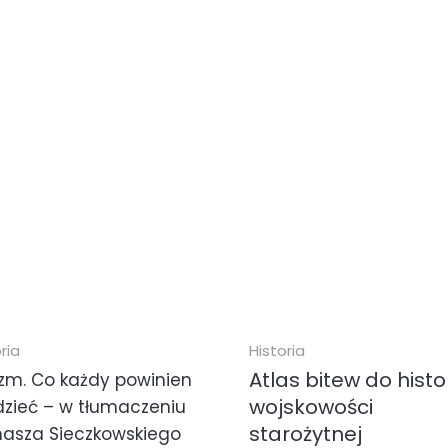
ria
Historia
Atlas bitew do histor
izm. Co każdy powinien
wojskowości
dzieć – w tłumaczeniu
starożytnej
asza Sieczkowskiego