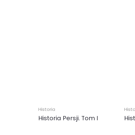
dziejach i polskiej...
przem
ebook (
PDF
)
eboo
3.00 zł
10.
KUP
Historia
Histo
Historia Persji. Tom I
His