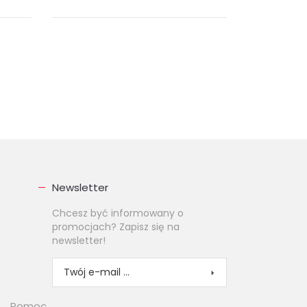
ie
Zamierzeniem niniejszego studium
iło
jest ukazanie wizerunku Hunów i
jego różnych odcieni od czasów
erć...
starożytnych do niemal nam
współczesnych....
ebook (
EPUB
MOBI
)
23.00 zł
KUP
Newsletter
Chcesz być informowany o
promocjach? Zapisz się na
newsletter!
Pomoc