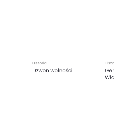
KUP
Historia
Histo
Dzwon wolności
Gen
Wła
Dr Jan Sas Zubrzycki: „Dzwon
W pr
wolności”: Dzwony zwyczajne i
różn
dzwony niezwykłe, dzwony
wojsk
cudowne, sakralne, bajeczne w
podle