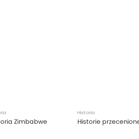
ówienia...
k (
PDF
)
ebook (
EPUB
MOBI
)
00 zł
24.90 zł
KUP
KUP
ria
Historia
toria Zimbabwe
Historie przecenion