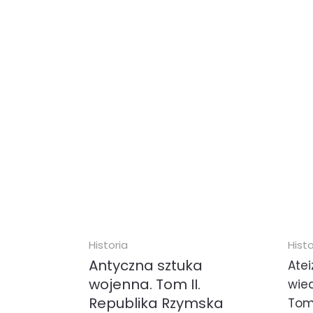
Historia
Histo
Antyczna sztuka
Ate
wojenna. Tom II.
wie
Republika Rzymska
Tom