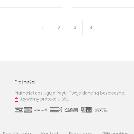
ka przedstawia w sposób
Czy zwycięstwo Greków w bitw
tentny i dobrze
pod Maratonem istotnie zmien
1
2
3
4
umentowany, z
losy świata antycznego, a
zystaniem źródeł
oblężenie Alezji, pojmanie i śmi
ańskich, dzieje polityczne,
zne i...
k (
EPUB
MOBI
)
ebook (
EPUB
MOBI
)
00 zł
34.90 zł
KUP
KUP
Płatności
Płatności obsługuje PayU. Twoje dane są bezpieczne.
Używamy protokołu SSL.
Panel klienta
Kontakt
Regulamin
Pliki cookies