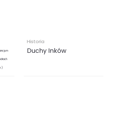
Historia
Duchy Inków
zancjum
ódłach
w.)
wą
„Duchy Inków” to najnowsza
powieść Jolanty Marii Kalety,
biorąca za punkt wyjścia znaną
legendę o inkaskim skarbie ukrytym
na zamku w...
ebook (
EPUB
MOBI
)
24.90 zł