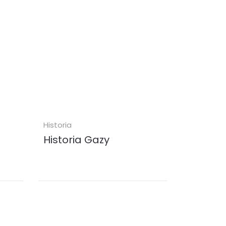
KUP
Historia
Historia Gazy
wiany
Historia Palestyny zbyt długo
ający
koncentrowała się na Jerozolimie i
ęskim
była opowiadana przez pryzmat
.
wygnania – jak gdyby znaczenie