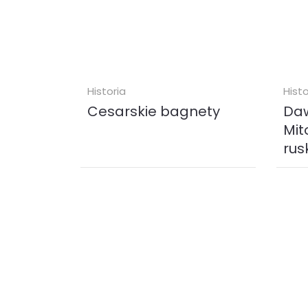
Historia
Histo
Cesarskie bagnety
Daw
Mit
rus
Niniejsza publikacja jest jedną z
Prze
pierwszych, która przedstawia tak
rosyj
szeroki obraz taktyki czasów
Słowi
napoleońskich. Autor zdecydował
Andri
się w...
Sierg
„Dawn
ebook (
EPUB
MOBI
)
eboo
44.99 zł
12.