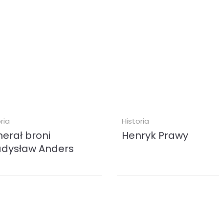
KUP
KUP
ria
Historia
erał broni
Henryk Prawy
dysław Anders
ezentowanej książce zebrano
Henryk Prawy bywał przedsta
e dokumenty proweniencji
z lutnią lub jako rycerz odbier
owej, jak i cywilnej: rozkazy do
nagrodę z rąk damy na zwyci
głych oddziałów,
turnieju. Myliłby się jednak ten,..