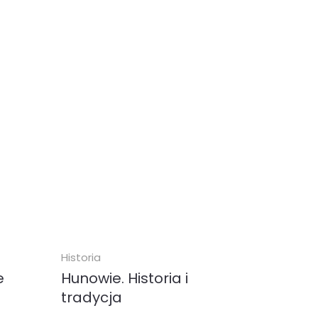
Gazy było...
ebook (
EPUB
MOBI
)
30.00 zł
KUP
Historia
e
Hunowie. Historia i
tradycja