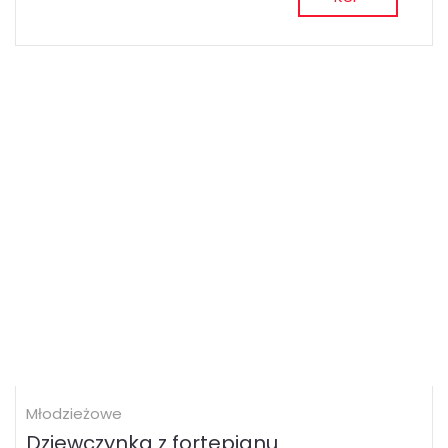
Młodzieżowe
Dziewczynka z fortepianu