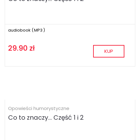
audiobook (
MP3
)
29.90 zł
KUP
Opowieści humorystyczne
Co to znaczy… Część 1 i 2