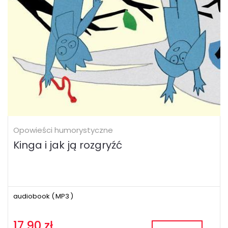
Opowieści humorystyczne
Kinga i jak ją rozgryźć
audiobook (
MP3
)
17.90 zł