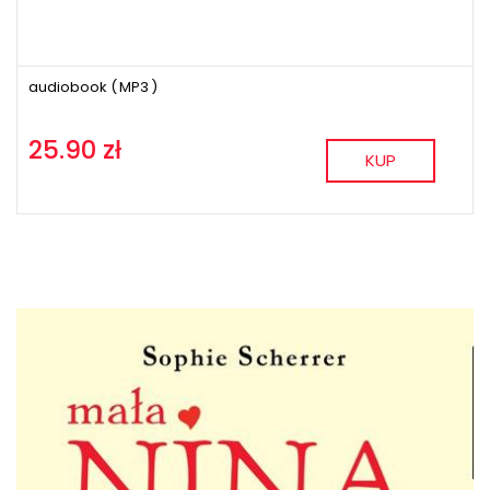
audiobook (
MP3
)
25.90 zł
KUP