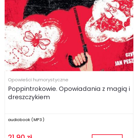
Opowieści humorystyczne
Poppintrokowie. Opowiadania z magią i
dreszczykiem
audiobook (
MP3
)
21.90 zł