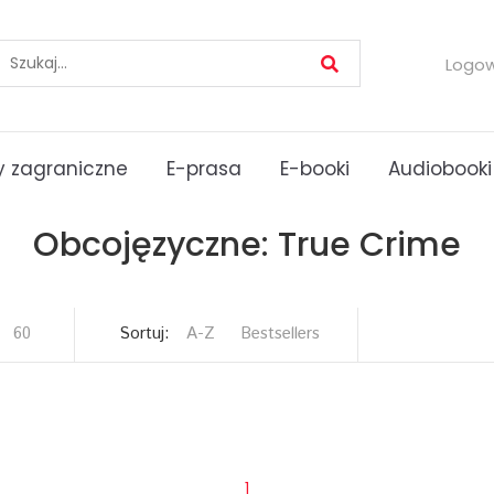
Logo
 zagraniczne
E-prasa
E-booki
Audiobooki
Obcojęzyczne: True Crime
60
Sortuj:
A-Z
Bestsellers
1