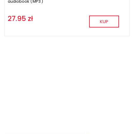
audiobook (
MP3
)
27.95 zł
KUP