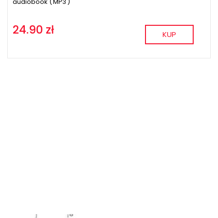
audiobook (
MP3
)
24.90 zł
KUP