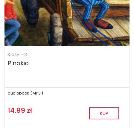
Klasy 1-3
Pinokio
audiobook (
MP3
)
14.99 zł
KUP