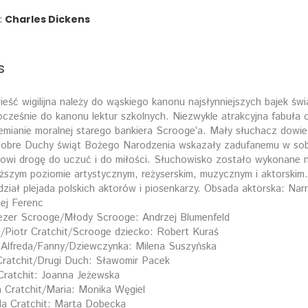
:
Charles Dickens
s
eść wigilijna należy do wąskiego kanonu najsłynniejszych bajek świ
cześnie do kanonu lektur szkolnych. Niezwykle atrakcyjna fabuła
emianie moralnej starego bankiera Scrooge’a. Mały słuchacz dowie 
dobre Duchy świąt Bożego Narodzenia wskazały zadufanemu w sob
owi drogę do uczuć i do miłości. Słuchowisko zostało wykonane 
ższym poziomie artystycznym, reżyserskim, muzycznym i aktorskim.
dział plejada polskich aktorów i piosenkarzy. Obsada aktorska: Narr
ej Ferenc
zer Scrooge/Młody Scrooge: Andrzej Blumenfeld
d/Piotr Cratchit/Scrooge dziecko: Robert Kuraś
Alfreda/Fanny/Dziewczynka: Milena Suszyńska
ratchit/Drugi Duch: Sławomir Pacek
Cratchit: Joanna Jeżewska
 Cratchit/Maria: Monika Węgiel
da Cratchit: Marta Dobecka