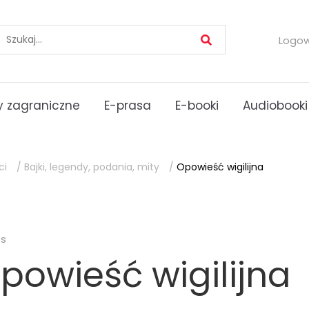
Logo
 zagraniczne
E-prasa
E-booki
Audiobooki
ci
/
Bajki, legendy, podania, mity
/
Opowieść wigilijna
es
powieść wigilijna