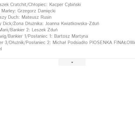
zek Cratchit/Chłopiec: Kacper Cybiński
 Marley: Grzegorz Damięcki
szy Duch: Mateusz Rusin
 Dick/Żona Dłużnika: Joanna Kwiatkowska-Zduń
arii/Bankier 2: Leszek Zduń
wig/Bankier 1/Posłaniec 1: Bartosz Martyna
er 3/Dłużnik/Posłaniec 2: Michał Podsiadło PIOSENKA FINAŁOW
l