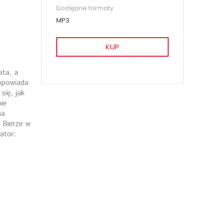
Dostępne formaty
MP3
KUP
ata, a
 opowiada
się, jak
ie
na
 Bierze w
ator: