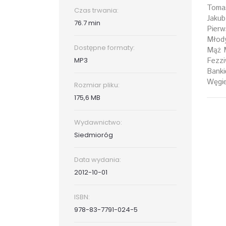
Tomas
Czas trwania:
Jakub
76.7 min
Pierw
Młody
Dostępne formaty:
Mąż M
Fezzi
MP3
Banki
Węgie
Rozmiar pliku:
175,6 MB
Wydawnictwo:
Siedmioróg
Data wydania:
2012-10-01
ISBN:
978-83-7791-024-5