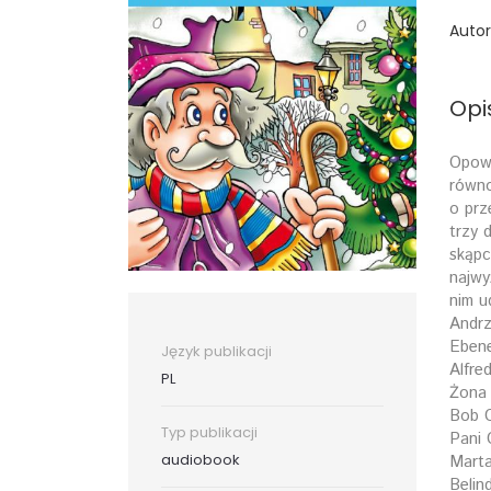
Autor
Opi
Opowi
równo
o prz
trzy 
skąpc
najwy
nim u
Andrz
Ebene
Język publikacji
Alfre
PL
Żona 
Bob C
Typ publikacji
Pani 
audiobook
Marta
Belin