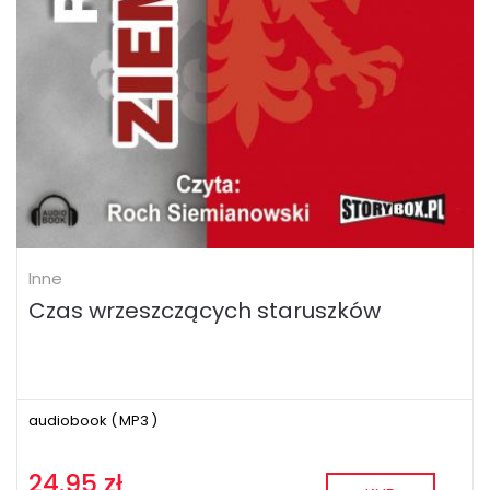
Inne
Czas wrzeszczących staruszków
audiobook (
MP3
)
24.95 zł