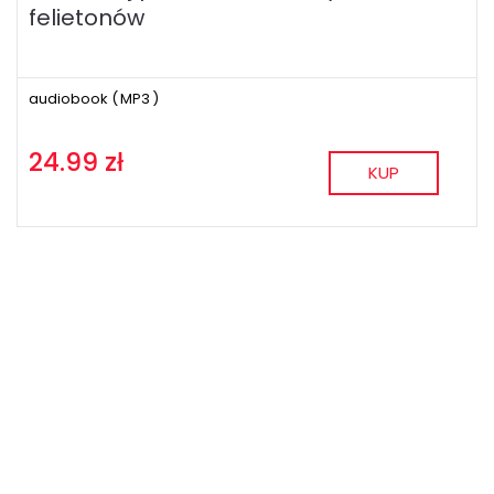
felietonów
audiobook (
MP3
)
24.99 zł
KUP