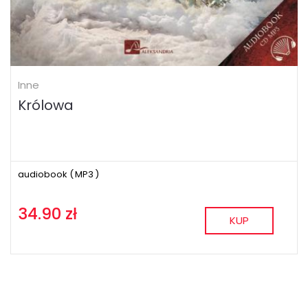
Inne
Królowa
audiobook (
MP3
)
34.90 zł
KUP