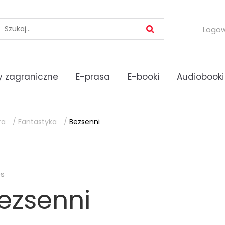
Logo
 zagraniczne
E-prasa
E-booki
Audiobooki
ra
/
Fantastyka
/
Bezsenni
es
ezsenni