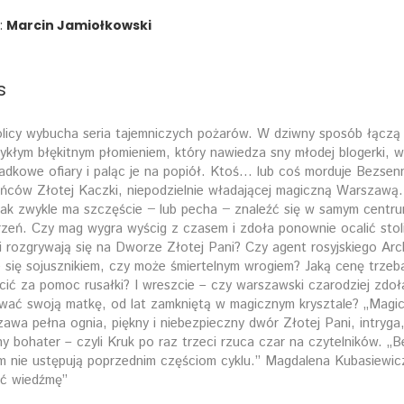
:
Marcin Jamiołkowski
s
licy wybucha seria tajemniczych pożarów. W dziwny sposób łączą 
ykłym błękitnym płomieniem, który nawiedza sny młodej blogerki, w
adkowe ofiary i paląc je na popiół. Ktoś… lub coś morduje Bezsen
eńców Złotej Kaczki, niepodzielnie władającej magiczną Warszawą.
jak zwykle ma szczęście − lub pecha − znaleźć się w samym centr
zeń. Czy mag wygra wyścig z czasem i zdoła ponownie ocalić stoli
gi rozgrywają się na Dworze Złotej Pani? Czy agent rosyjskiego Ar
 się sojusznikiem, czy może śmiertelnym wrogiem? Jaką cenę trzeb
cić za pomoc rusałki? I wreszcie – czy warszawski czarodziej zdoł
wać swoją matkę, od lat zamkniętą w magicznym krysztale? „Magi
awa pełna ognia, piękny i niebezpieczny dwór Złotej Pani, intryga
y bohater – czyli Kruk po raz trzeci rzuca czar na czytelników. „B
m nie ustępują poprzednim częściom cyklu.” Magdalena Kubasiewic
ić wiedźmę”