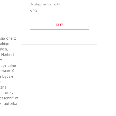
Dostępne formaty
MP3
KUP
się one z
abiąc
nych,
 Herbert
um
cę? Jakie
chiwum X
a będzie
a
czna
, uroczy
ezsenni” w
z, autorka