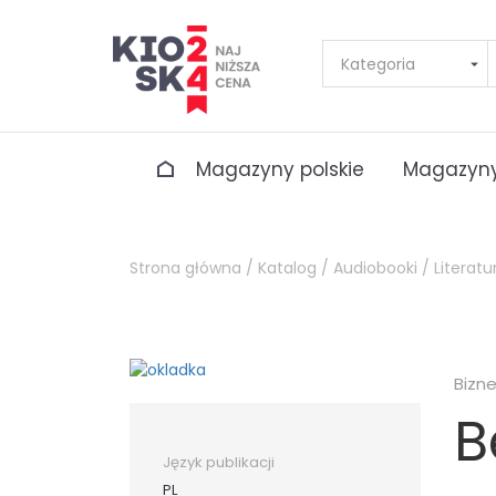
Magazyny polskie
Magazyny
Strona główna /
Katalog /
Audiobooki /
Literatu
Bizn
B
Język publikacji
PL