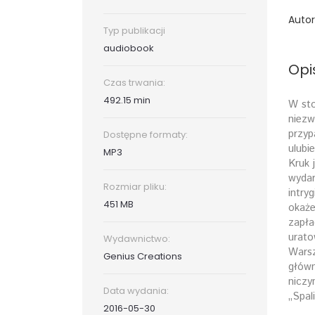
Autor
Typ publikacji
audiobook
Opi
Czas trwania:
492.15 min
W sto
niezw
przyp
Dostępne formaty:
ulubi
MP3
Kruk 
wydar
Rozmiar pliku:
intry
451 MB
okaże
zapła
urato
Wydawnictwo:
Warsz
Genius Creations
główn
niczy
Data wydania:
„Spal
2016-05-30