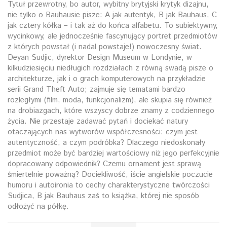
Tytuł przewrotny, bo autor, wybitny brytyjski krytyk dizajnu,
nie tylko o Bauhausie pisze: A jak autentyk, B jak Bauhaus, C
jak cztery kółka – i tak aż do końca alfabetu. To subiektywny,
wycinkowy, ale jednocześnie fascynujący portret przedmiotów
z których powstał (i nadal powstaje!) nowoczesny świat.
Deyan Sudjic, dyrektor Design Museum w Londynie, w
kilkudziesięciu niedługich rozdziałach z równą swadą pisze o
architekturze, jak i o grach komputerowych na przykładzie
serii Grand Theft Auto; zajmuje się tematami bardzo
rozległymi (film, moda, funkcjonalizm), ale skupia się również
na drobiazgach, które wszyscy dobrze znamy z codziennego
życia. Nie przestaje zadawać pytań i dociekać natury
otaczających nas wytworów współczesności: czym jest
autentyczność, a czym podróbka? Dlaczego niedoskonały
przedmiot może być bardziej wartościowy niż jego perfekcyjnie
dopracowany odpowiednik? Czemu ornament jest sprawą
śmiertelnie poważną? Dociekliwość, iście angielskie poczucie
humoru i autoironia to cechy charakterystyczne twórczości
Sudjica, B jak Bauhaus zaś to książka, której nie sposób
odłożyć na półkę.