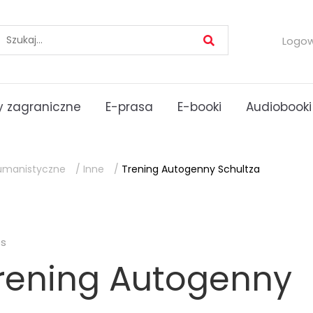
Logo
 zagraniczne
E-prasa
E-booki
Audiobooki
umanistyczne
/
Inne
/
Trening Autogenny Schultza
es
rening Autogenny