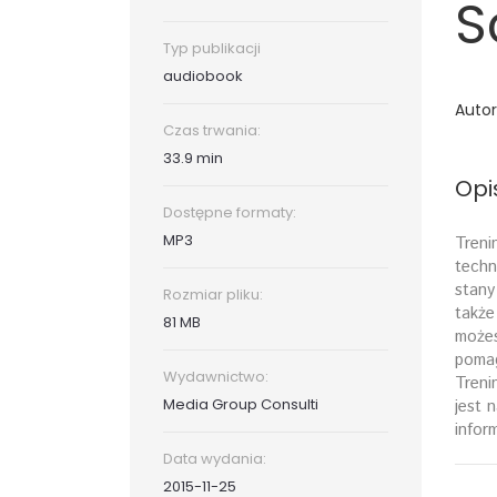
S
Typ publikacji
audiobook
Autor
Czas trwania:
33.9 min
Opi
Dostępne formaty:
MP3
Treni
techn
stany
Rozmiar pliku:
także
81 MB
możes
pomag
Wydawnictwo:
Treni
Media Group Consulti
jest 
infor
Data wydania:
2015-11-25