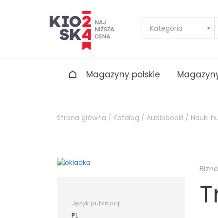
Magazyny polskie
Magazyny
Strona główna /
Katalog /
Audiobooki /
Nauki h
Bizn
T
Język publikacji
PL