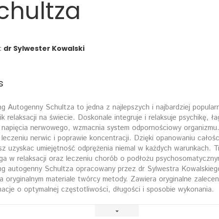
chultza
:
dr Sylwester Kowalski
s
ng Autogenny Schultza to jedna z najlepszych i najbardziej popular
ik relaksacji na świecie. Doskonale integruje i relaksuje psychikę, ł
 napięcia nerwowego, wzmacnia system odpornościowy organizmu.
 leczeniu nerwic i poprawie koncentracji. Dzięki opanowaniu całośc
z uzyskac umiejętność odprężenia niemal w każdych warunkach. T
a w relaksacji oraz leczeniu chorób o podłożu psychosomatyczny
ng autogenny Schultza opracowany przez dr Sylwestra Kowalskieg
na oryginalnym materiale twórcy metody. Zawiera oryginalne zalecen
macje o optymalnej częstotliwości, długości i sposobie wykonania.