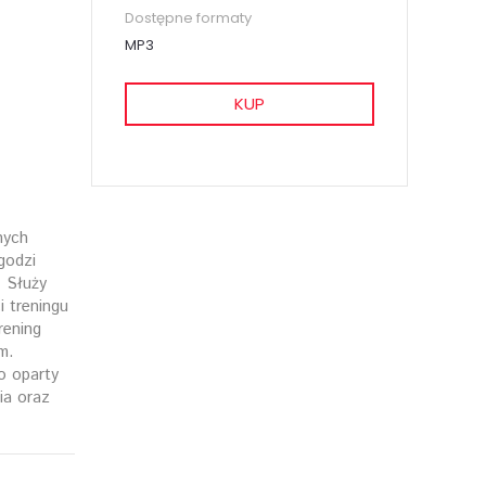
Dostępne formaty
MP3
KUP
nych
agodzi
 Służy
i treningu
rening
m.
o oparty
ia oraz