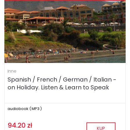
Inne
Spanish / French / German / Italian -
on Holiday. Listen & Learn to Speak
audiobook (
MP3
)
94.20 zł
KUP