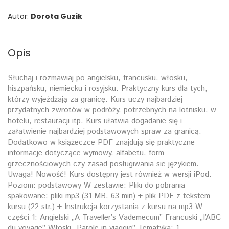
Autor:
Dorota Guzik
Opis
Słuchaj i rozmawiaj po angielsku, francusku, włosku,
hiszpańsku, niemiecku i rosyjsku. Praktyczny kurs dla tych,
którzy wyjeżdżają za granicę. Kurs uczy najbardziej
przydatnych zwrotów w podróży, potrzebnych na lotnisku, w
hotelu, restauracji itp. Kurs ułatwia dogadanie się i
załatwienie najbardziej podstawowych spraw za granicą.
Dodatkowo w książeczce PDF znajdują się praktyczne
informacje dotyczące wymowy, alfabetu, form
grzecznościowych czy zasad posługiwania sie językiem.
Uwaga! Nowość! Kurs dostępny jest również w wersji iPod.
Poziom: podstawowy W zestawie: Pliki do pobrania
spakowane: pliki mp3 (31 MB, 63 min) + plik PDF z tekstem
kursu (22 str.) + Instrukcja korzystania z kursu na mp3 W
części 1: Angielski „A Traveller’s Vademecum” Francuski „I’ABC
du voyage” Włoski „Parole in viaggio” Tematyka: 1.