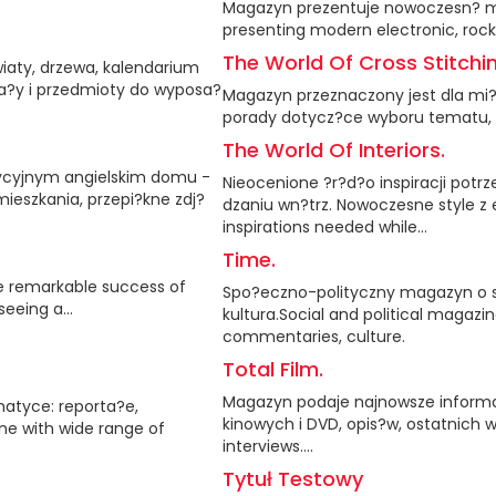
Magazyn prezentuje nowoczesn? muz
presenting modern electronic, rock
The World Of Cross Stitchin
iaty, drzewa, kalendarium
ia?y i przedmioty do wyposa?
Magazyn przeznaczony jest dla mi?
porady dotycz?ce wyboru tematu, ko
The World Of Interiors.
ycyjnym angielskim domu -
Nieocenione ?r?d?o inspiracji potr
mieszkania, przepi?kne zdj?
dzaniu wn?trz. Nowoczesne style z 
inspirations needed while...
Time.
e remarkable success of
Spo?eczno-polityczny magazyn o s
eing a...
kultura.Social and political magazin
commentaries, culture.
Total Film.
Magazyn podaje najnowsze informac
atyce: reporta?e,
kinowych i DVD, opis?w, ostatnich 
ine with wide range of
interviews....
Tytuł Testowy