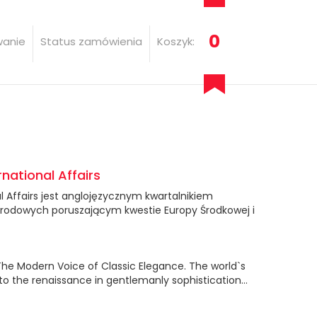
0
wanie
Status zamówienia
Koszyk:
rnational Affairs
al Affairs jest anglojęzycznym kwartalnikiem
arodowych poruszającym kwestie Europy Środkowej i
he Modern Voice of Classic Elegance. The world`s
o the renaissance in gentlemanly sophistication...