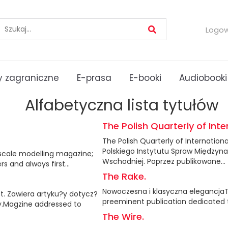
Logo
 zagraniczne
E-prasa
E-booki
Audiobooki
Alfabetyczna lista tytułów
The Polish Quarterly of Inte
The Polish Quarterly of Internation
Polskiego Instytutu Spraw Międzyn
scale modelling magazine;
Wschodniej. Poprzez publikowane...
 and always first...
The Rake.
Nowoczesna i klasyczna elegancjaT
. Zawiera artyku?y dotycz?
preeminent publication dedicated t
ry.Magzine addressed to
The Wire.