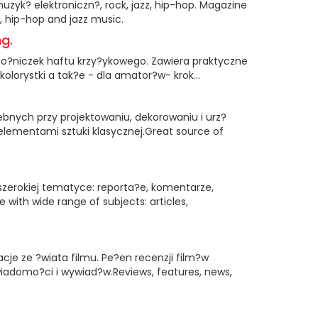
yk? elektroniczn?, rock, jazz, hip-hop. Magazine
, hip-hop and jazz music.
g.
o?niczek haftu krzy?ykowego. Zawiera praktyczne
lorystki a tak?e - dla amator?w- krok...
zebnych przy projektowaniu, dekorowaniu i urz?
elementami sztuki klasycznej.Great source of
zerokiej tematyce: reporta?e, komentarze,
e with wide range of subjects: articles,
je ze ?wiata filmu. Pe?en recenzji film?w
wiadomo?ci i wywiad?w.Reviews, features, news,