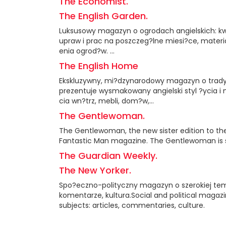
The Economist.
The English Garden.
Luksusowy magazyn o ogrodach angielskich: kw
upraw i prac na poszczeg?lne miesi?ce, mater
enia ogrod?w. ...
The English Home
Ekskluzywny, mi?dzynarodowy magazyn o trad
prezentuje wysmakowany angielski styl ?ycia i 
cia wn?trz, mebli, dom?w,...
The Gentlewoman.
The Gentlewoman, the new sister edition to th
Fantastic Man magazine. The Gentlewoman is se
The Guardian Weekly.
The New Yorker.
Spo?eczno-polityczny magazyn o szerokiej tem
komentarze, kultura.Social and political magaz
subjects: articles, commentaries, culture.