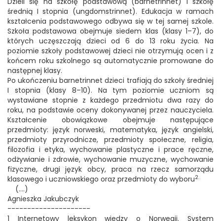
Dzieli się na szkołę podstawową (barnetrinnet) i szkołę
średnią I stopnia (ungdomstrinnet). Edukacja w ramach
kształcenia podstawowego odbywa się w tej samej szkole.
Szkoła podstawowa obejmuje siedem klas (klasy 1–7), do
których uczęszczają dzieci od 6 do 13 roku życia. Na
poziomie szkoły podstawowej dzieci nie otrzymują ocen i z
końcem roku szkolnego są automatycznie promowane do
następnej klasy.
Po ukończeniu barnetrinnet dzieci trafiają do szkoły średniej
I stopnia (klasy 8–10). Na tym poziomie uczniom są
wystawiane stopnie z każdego przedmiotu dwa razy do
roku, na podstawie oceny dokonywanej przez nauczyciela.
Kształcenie obowiązkowe obejmuje następujące
przedmioty: język norweski, matematyka, język angielski,
przedmioty przyrodnicze, przedmioty społeczne, religia,
filozofia i etyka, wychowanie plastyczne i prace ręczne,
odżywianie i zdrowie, wychowanie muzyczne, wychowanie
fizyczne, drugi język obcy, praca na rzecz samorządu
2.
klasowego i uczniowskiego oraz przedmioty do wyboru
(....)
Agnieszka Jakubczyk
---------------------
1 Internetowy leksykon wiedzy o Norwegii. System