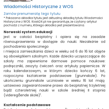
Wiadomości Historyczne z WOS
Zamów prenumeratę tego tytułu
* Pokazana okładka tytułu jest aktualną okładką tytułu Wiadomości
Historyczne z WOS. Kiosk24.pl nie gwarantuje, że czytany artykuł
pochodzi z numeru, którego okładka jest prezentowana.
Norweski system edukacji
jest w całości bezpłatny i opiera się na zasadzie
równouprawnienia w dostępie do nauki. Niezależnie od
pochodzenia społecznego
i miejsca zamieszkania dzieci w wieku od 6 do 16 lat objęte
są obowiązkiem szkolnym. Każde dziecko uczęszczające do
szkoły ma zapewnione darmowe pomoce naukowe:
podręczniki, zeszyty ćwiczeń oraz artykuły papiernicze. W
roku kalendarzowym, w którym dziecko kończy 6 lat,
rozpoczyna kształcenie podstawowe (grunnskole). Po
ukończeniu grunnskole uczniowie w wieku 16 lat mają
ustawowo zagwarantowane prawo do bezpłatnej trzyletniej
bądź czteroletniej nauki w szkole średniej II stopnia
1
(videregående skole)
.
Kształcenie podstawowe