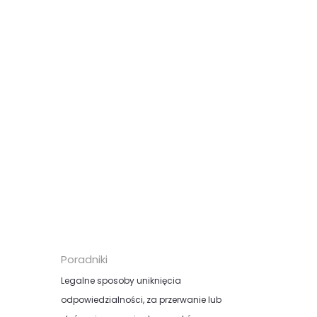
wiedza na temat legalnych
sposobów pozwalających uniknąć
raz
odpowiedzialności,...
ją
audiobook (
MP3
)
49.99 zł
KUP
Poradniki
Legalne sposoby uniknięcia
odpowiedzialności, za przerwanie lub