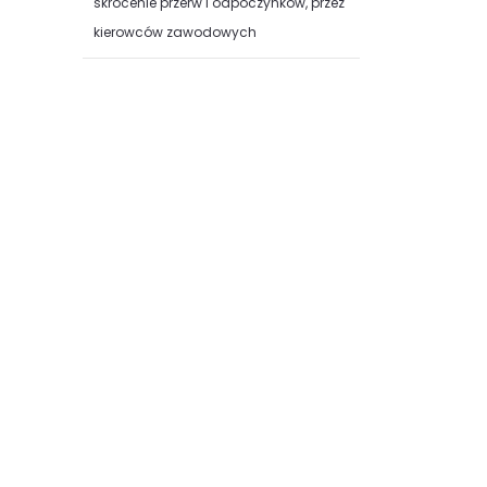
skrócenie przerw i odpoczynków, przez
kierowców zawodowych
Część II audiobooka Kancelarii
Prawne Viggen to praktyczna
wiedza na temat legalnych
sposobów pozwalających uniknąć
odpowiedzialności,...
audiobook (
MP3
)
49.99 zł
KUP