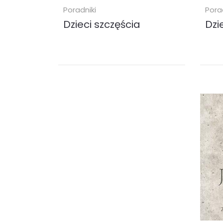
Poradniki
Pora
Dzieci szczęścia
Dzi
Autor stawia sobie za cel wyrwanie
Autor
czytelnika ze schematów, w jakich
czyte
żyje większość ludzi. Uczy
żyje 
świadomej radości życia
świad
i czerpania z...
i czer
audiobook (
MP3
)
audi
36.90 zł
36.
KUP