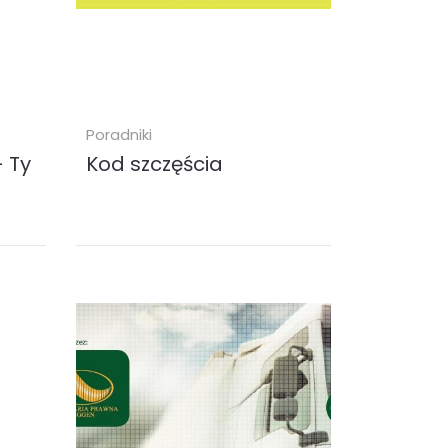
Poradniki
 Ty
Kod szczęścia
- Ty
Czy ludzie faktycznie dzielą się na
m
urodzonych szczęściarzy i
wiecznych pechowców? I czy
słusznie mówi się, że to los się do
nas...
audiobook (
MP3
)
29.90 zł