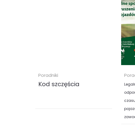
KUP
Poradniki
Pora
Kod szczęścia
Legal
odpow
czasu
pojaz
zawo
Czy ludzie faktycznie dzielą się na
urodzonych szczęściarzy i
wiecznych pechowców? I czy
Czy w