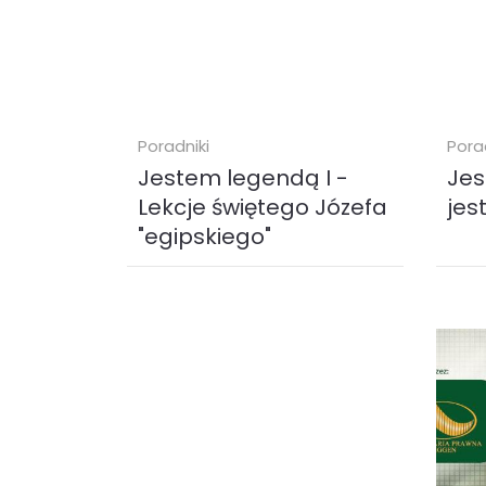
Poradniki
Pora
Jestem legendą I -
Jes
Lekcje świętego Józefa
jes
"egipskiego"
Lekcje Józefa egipskiego to
Audio
nagranie, które od dwóch lat
jeste
nieprzerwanie znajduje się na
jesteś
listach bestsellerów. Jego
poszu
wyjątkowość...
sztuce
audiobook (
MP3
)
audi
29.00 zł
25.