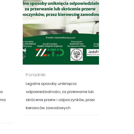
KUP
Poradniki
Legalne sposoby uniknięcia
ia
odpowiedzialności, za przerwanie lub
nia
skrócenie przerw i odpoczynków, przez
kierowców zawodowych
Część II audiobooka Kancelarii
Prawne Viggen to praktyczna