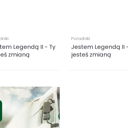
dniki
Poradniki
tem Legendą II - Ty
Jestem Legendą II -
teś zmianą
jesteś zmianą
book "Jestem legendą II - Ty
Audiobook "Jestem legendą II 
ś zmianą" mówi o tym, kim
jesteś zmianą" mówi o tym, ki
, o talentach i pasji. O
jesteś, o talentach i pasji. O
kiwaniu sensu w życiu i
poszukiwaniu sensu w życiu i
...
sztuce...
obook (
MP3
)
audiobook (
MP3
)
00 zł
25.00 zł