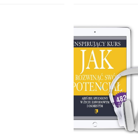
jętność budowania dobrych,
Sekretne słowa klucze. Biznes
ych relacji to podstawa
relacji w systemie MLM cz.3 Co
su nie tylko w biznesie, lecz
Ci ten audiobook? Z
de wszystkim w codziennym
audiobooka Sekretne słowa k
 Na...
dowiesz się jak...
obook (
MP3
)
audiobook (
MP3
)
91 zł
39.80 zł
KUP
KUP