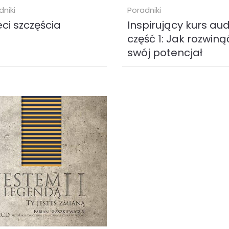
dniki
Poradniki
eci szczęścia
Inspirujący kurs aud
część 1: Jak rozwiną
swój potencjał
 stawia sobie za cel wyrwanie
Część pierwsza kolekcji może
lnika ze schematów, w jakich
pomóc słuchaczom określić s
większość ludzi. Uczy
potencjał, czyli posiadany za
omej radości życia
możliwości, mocy i zdolności
pania z...
twórczych....
obook (
MP3
)
audiobook (
MP3
)
90 zł
78.00 zł
KUP
KUP