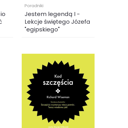
Poradniki
io
Jestem legendą I -
ć
Lekcje świętego Józefa
"egipskiego"
Lekcje Józefa egipskiego to
wój
nagranie, które od dwóch lat
sób
nieprzerwanie znajduje się na
listach bestsellerów. Jego
wyjątkowość...
audiobook (
MP3
)
29.00 zł
KUP