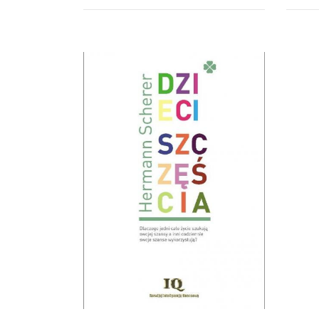
Tak jak codzienne nasze życie i
Umie
relacje z ludźmi, wymagają
zdrow
umiejętnej zdrowej komunikacji, tak
sukce
w każdym biznesie wiedza na
prze
temat tego,...
życiu.
audiobook (
MP3
)
audi
32.00 zł
34.
KUP