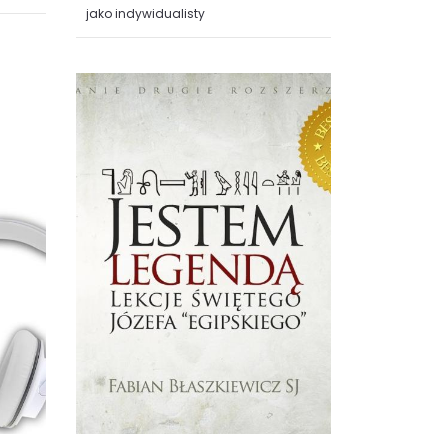
jako indywidualisty
 daje
Audiobook ten omawia dobrze
znane w MLM zagadnienie
lucze
duplikacji. Dowiesz się z niego,
czym jest duplikacja i jakie korzyści
ona nam...
audiobook (
MP3
)
33.90 zł
KUP