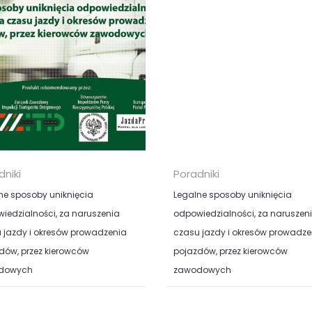
KUP
KUP
dniki
Poradniki
ne sposoby uniknięcia
Legalne sposoby uniknięcia
iedzialności, za naruszenia
odpowiedzialności, za naruszen
 jazdy i okresów prowadzenia
czasu jazdy i okresów prowadze
dów, przez kierowców
pojazdów, przez kierowców
dowych
zawodowych
iesz, ze Legislator Unii
Czy wiesz, ze Legislator Unii