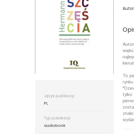
Autor
Opi
Autor
więks
najle
kieru
To pi
rynku
"Dzie
tylko 
Język publikacji
pierw
PL
zosta
znale
Typ publikacji
wydan
audiobook