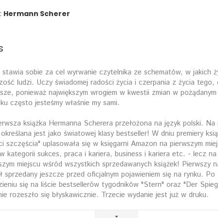
:
Hermann Scherer
s
 stawia sobie za cel wyrwanie czytelnika ze schematów, w jakich ż
zość ludzi. Uczy świadomej radości życia i czerpania z życia tego,
psze, ponieważ największym wrogiem w kwestii zmian w pożądanym 
nku często jesteśmy właśnie my sami.
erwsza książka Hermanna Scherera przełożona na język polski. Na
 określana jest jako światowej klasy bestseller! W dniu premiery ksi
ci szczęścia" uplasowała się w księgarni Amazon na pierwszym miej
w kategorii sukces, praca i kariera, business i kariera etc. - lecz na
szym miejscu wśród wszystkich sprzedawanych książek! Pierwszy n
ł sprzedany jeszcze przed oficjalnym pojawieniem się na rynku. Po
zieniu się na liście bestsellerów tygodników "Stern" oraz "Der Spieg
ie rozeszło się błyskawicznie. Trzecie wydanie jest już w druku.