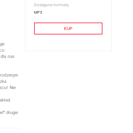
Dostępne formaty
MP3
KUP
yje
 co
dla nas
 rodzimym
ążka
scu! Nie
akład
el" drugie