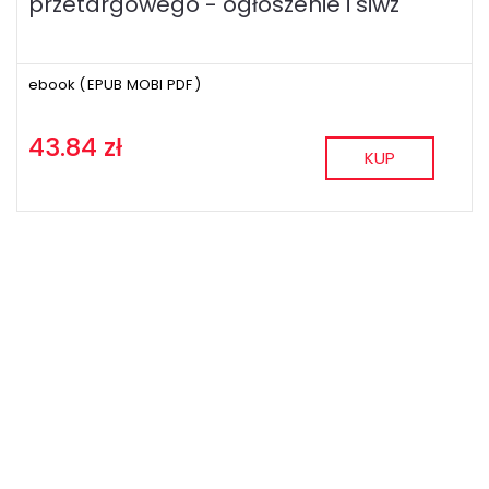
przetargowego - ogłoszenie i siwz
ebook (
EPUB
MOBI
PDF
)
43.84 zł
KUP