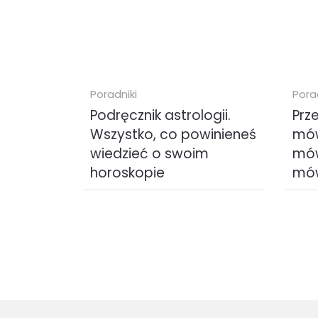
Poradniki
Pora
Podręcznik astrologii.
Prz
Wszystko, co powinieneś
mów
wiedzieć o swoim
mów
horoskopie
mów
Dzięki tej książce posiądziesz
Czy 
wiedzę astrologiczną niezbędną
wpako
do właściwego interpretowania
Czy n
oddziaływania sił kosmicznych i...
nie m
myślis
ebook (
EPUB
)
eboo