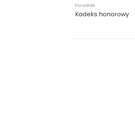
Poradniki
Kodeks honorowy
Kodeks honorowy to publikacj
która stanowiła główną pods
teoretyczną do organizowani
pojedynków między polskimi
gentlemanami w...
ebook (
EPUB
MOBI
)
9.99 zł
KUP