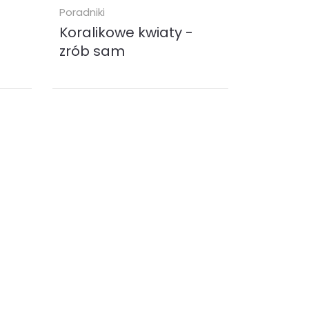
Poradniki
Koralikowe kwiaty -
zrób sam
a,
tawę
„Koralikowe kwiaty - zrób sam” to
a
poradnik o tworzeniu kwiatów z
koralików. Przeznaczony jest dla
wszystkich ludzi, którzy...
ebook (
EPUB
MOBI
)
24.90 zł
KUP