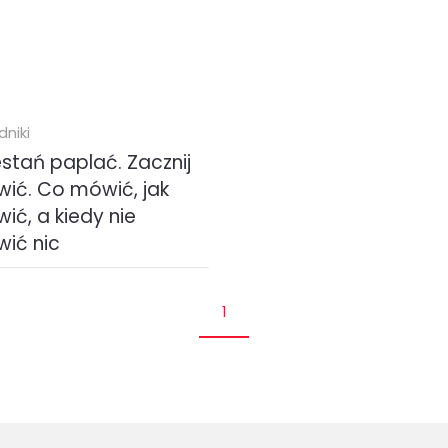
dniki
estań paplać. Zacznij
ić. Co mówić, jak
ić, a kiedy nie
ić nic
wypowiedziane słowa nie
1
wały cię kiedyś w tarapaty?
ie masz wrażenia, że wcale
ówisz tego, co myślisz, i nie
z...
k (
EPUB
MOBI
PDF
)