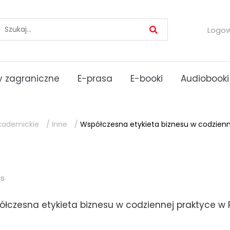
Logo
 zagraniczne
E-prasa
E-booki
Audiobooki
kademickie
/
Inne
/
Współczesna etykieta biznesu w codzienn
es
łczesna etykieta biznesu w codziennej praktyce w 