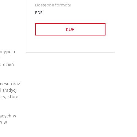
Dostępne formaty
PDF
KUP
yjnej i
w
o dzień
znesu oraz
 tradycji
ry, które
jących w
ów w