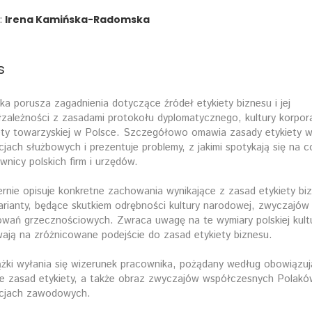
:
Irena Kamińska-Radomska
s
ka porusza zagadnienia dotyczące źródeł etykiety biznesu i jej
zależności z zasadami protokołu dyplomatycznego, kultury korporac
ety towarzyskiej w Polsce. Szczegółowo omawia zasady etykiety 
cjach służbowych i prezentuje problemy, z jakimi spotykają się na c
wnicy polskich firm i urzędów.
rnie opisuje konkretne zachowania wynikające z zasad etykiety bi
arianty, będące skutkiem odrębności kultury narodowej, zwyczajów i
wań grzecznościowych. Zwraca uwagę na te wymiary polskiej kultu
ają na zróżnicowane podejście do zasad etykiety biznesu.
ążki wyłania się wizerunek pracownika, pożądany według obowiązu
e zasad etykiety, a także obraz zwyczajów współczesnych Polak
cjach zawodowych.