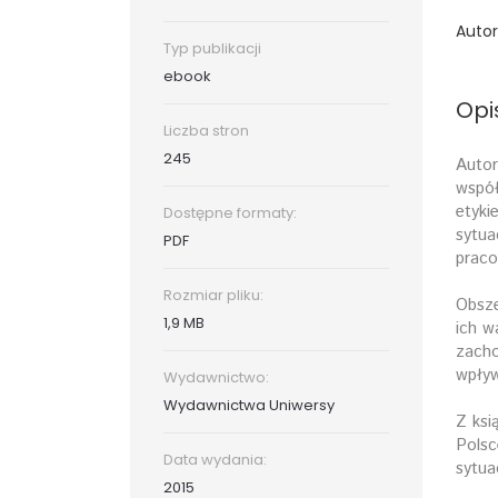
Autor
Typ publikacji
ebook
Opi
Liczba stron
245
Autor
współ
etyki
Dostępne formaty:
sytua
PDF
praco
Rozmiar pliku:
Obsze
1,9 MB
ich w
zacho
wpływ
Wydawnictwo:
Wydawnictwa Uniwersy
Z ksi
Polsc
Data wydania:
sytua
2015