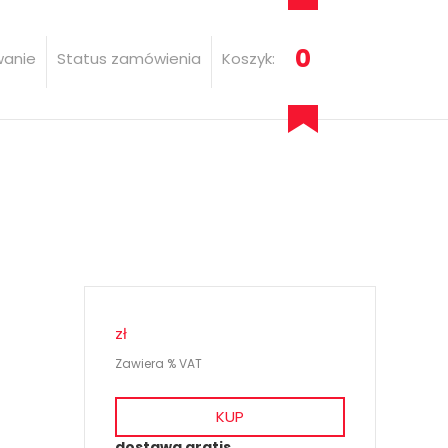
0
wanie
Status zamówienia
Koszyk:
zł
Zawiera % VAT
KUP
dostawa gratis