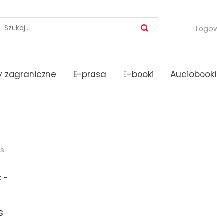
Logo
 zagraniczne
E-prasa
E-booki
Audiobooki
es
:
-
s