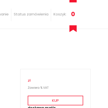
0
wanie
Status zamówienia
Koszyk:
zł
Zawiera % VAT
KUP
dostawa gratis