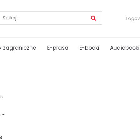
Logo
 zagraniczne
E-prasa
E-booki
Audiobooki
es
:
-
s