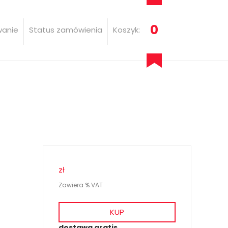
0
wanie
Status zamówienia
Koszyk:
zł
Zawiera % VAT
KUP
dostawa gratis