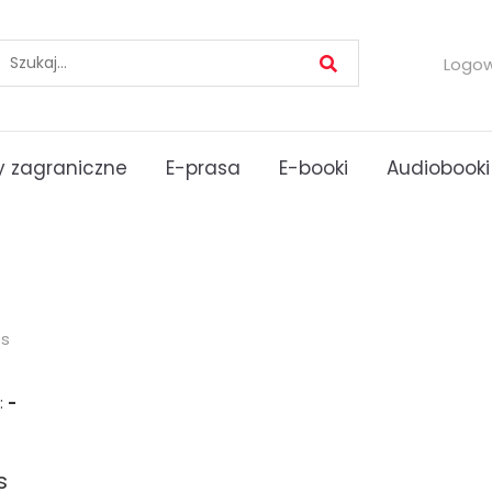
Logo
 zagraniczne
E-prasa
E-booki
Audiobooki
es
:
-
s