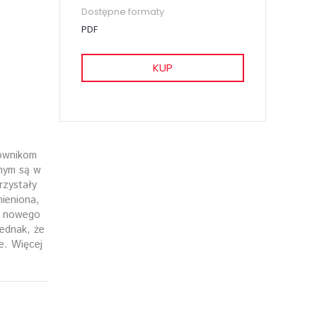
Dostępne formaty
PDF
KUP
ownikom
jnym są w
rzystały
mieniona,
y nowego
jednak, że
e. Więcej