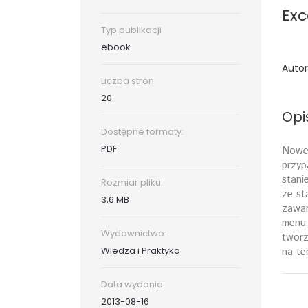
Exc
Typ publikacji
ebook
Autor
Liczba stron
20
Opi
Dostępne formaty:
PDF
Nowe 
przyp
stani
Rozmiar pliku:
ze st
3,6 MB
zawar
menu 
Wydawnictwo:
tworz
Wiedza i Praktyka
na te
Data wydania:
2013-08-16