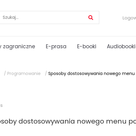
Logo
 zagraniczne
E-prasa
E-booki
Audiobooki
/
Programowanie
/
Sposoby dostosowywania nowego menu p
es
osoby dostosowywania nowego menu po