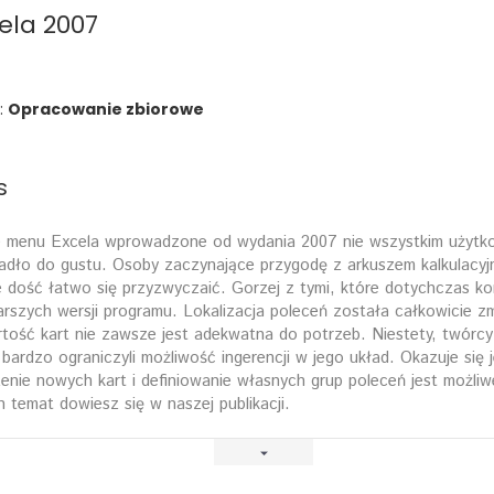
ela 2007
:
Opracowanie zbiorowe
s
menu Excela wprowadzone od wydania 2007 nie wszystkim użytk
adło do gustu. Osoby zaczynające przygodę z arkuszem kalkulacy
e dość łatwo się przyzwyczaić. Gorzej z tymi, które dotychczas ko
arszych wersji programu. Lokalizacja poleceń została całkowicie z
tość kart nie zawsze jest adekwatna do potrzeb. Niestety, twórc
bardzo ograniczyli możliwość ingerencji w jego układ. Okazuje się 
enie nowych kart i definiowanie własnych grup poleceń jest możliw
n temat dowiesz się w naszej publikacji.