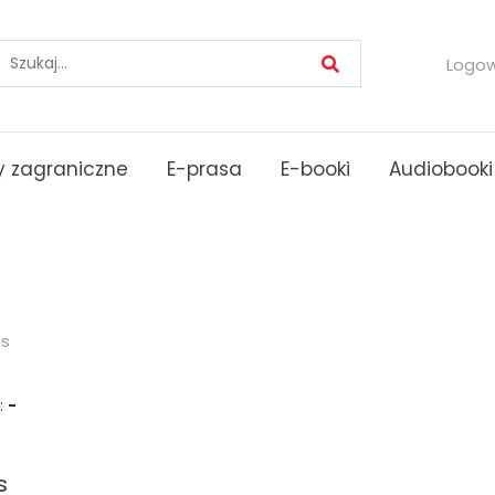
Logo
 zagraniczne
E-prasa
E-booki
Audiobooki
es
:
-
s