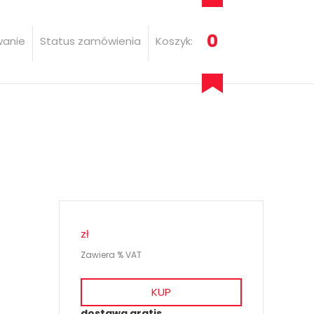
0
wanie
Status zamówienia
Koszyk:
zł
Zawiera % VAT
KUP
dostawa gratis