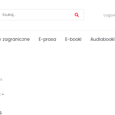
Logo
 zagraniczne
E-prasa
E-booki
Audiobooki
es
:
-
s