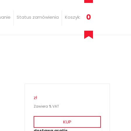
0
wanie
Status zamówienia
Koszyk:
zł
Zawiera % VAT
KUP
dostawa gratis