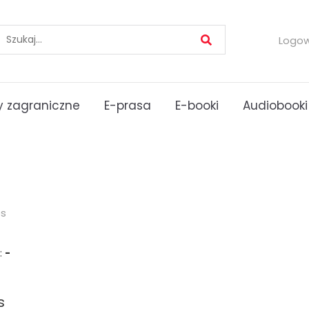
Logo
 zagraniczne
E-prasa
E-booki
Audiobooki
es
:
-
s