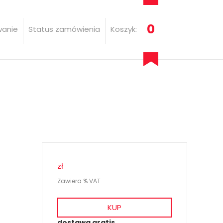
0
wanie
Status zamówienia
Koszyk:
zł
Zawiera % VAT
KUP
dostawa gratis