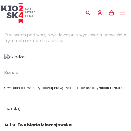
O włosach pod włos, czyli dowcipnie wyczesana opowieść o
fryzurach i sztuce fryzjerskiej
Biznes
O włosach pod włos, czyli dowcipnie wyczesana opowieść o fryzurach i sztuce
fryzjerskiej
Autor:
Ewa Maria Mierzejewska