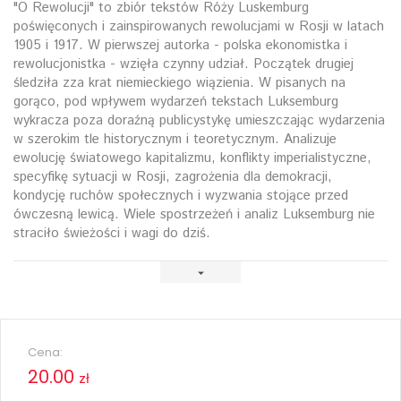
"O Rewolucji" to zbiór tekstów Róży Luskemburg
poświęconych i zainspirowanych rewolucjami w Rosji w latach
1905 i 1917. W pierwszej autorka - polska ekonomistka i
rewolucjonistka - wzięła czynny udział. Początek drugiej
śledziła zza krat niemieckiego wiązienia. W pisanych na
gorąco, pod wpływem wydarzeń tekstach Luksemburg
wykracza poza doraźną publicystykę umieszczając wydarzenia
w szerokim tle historycznym i teoretycznym. Analizuje
ewolucję światowego kapitalizmu, konflikty imperialistyczne,
specyfikę sytuacji w Rosji, zagrożenia dla demokracji,
kondycję ruchów społecznych i wyzwania stojące przed
ówczesną lewicą. Wiele spostrzeżeń i analiz Luksemburg nie
straciło świeżości i wagi do dziś.
Cena:
20.00
zł