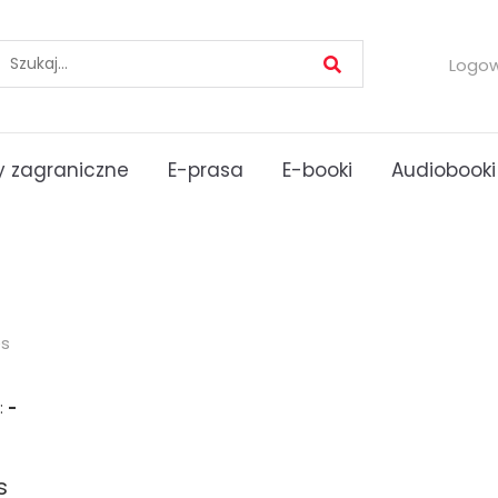
Logo
 zagraniczne
E-prasa
E-booki
Audiobooki
es
:
-
s