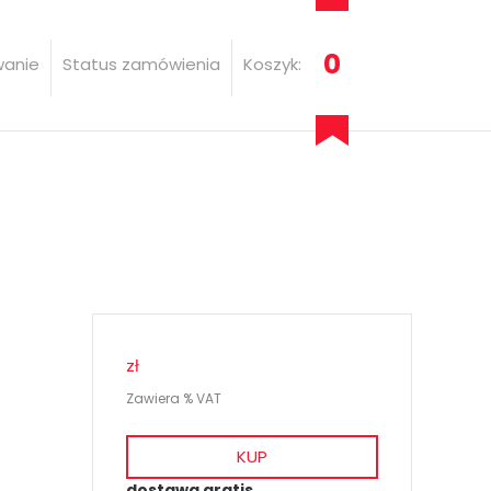
0
wanie
Status zamówienia
Koszyk:
zł
Zawiera % VAT
KUP
dostawa gratis