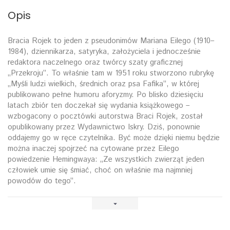
Opis
Bracia Rojek to jeden z pseudonimów Mariana Eilego (1910–
1984), dziennikarza, satyryka, założyciela i jednocześnie
redaktora naczelnego oraz twórcy szaty graficznej
„Przekroju”. To właśnie tam w 1951 roku stworzono rubrykę
„Myśli ludzi wielkich, średnich oraz psa Fafika”, w której
publikowano pełne humoru aforyzmy. Po blisko dziesięciu
latach zbiór ten doczekał się wydania książkowego –
wzbogacony o pocztówki autorstwa Braci Rojek, został
opublikowany przez Wydawnictwo Iskry. Dziś, ponownie
oddajemy go w ręce czytelnika. Być może dzięki niemu będzie
można inaczej spojrzeć na cytowane przez Eilego
powiedzenie Hemingwaya: „Ze wszystkich zwierząt jeden
człowiek umie się śmiać, choć on właśnie ma najmniej
powodów do tego”.