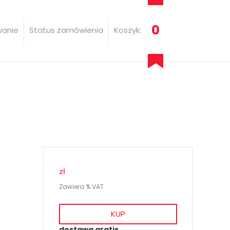
0
wanie
Status zamówienia
Koszyk:
zł
Zawiera % VAT
KUP
dostawa gratis