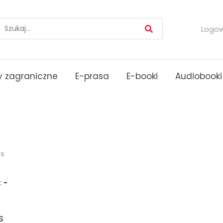
Logo
 zagraniczne
E-prasa
E-booki
Audiobooki
es
:
-
s