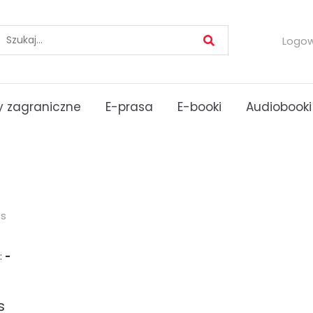
Logo
 zagraniczne
E-prasa
E-booki
Audiobooki
es
:
-
s