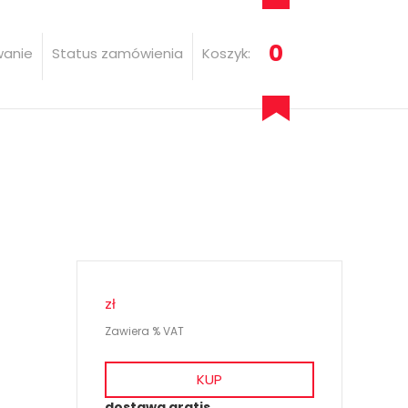
0
wanie
Status zamówienia
Koszyk:
zł
Zawiera % VAT
KUP
dostawa gratis