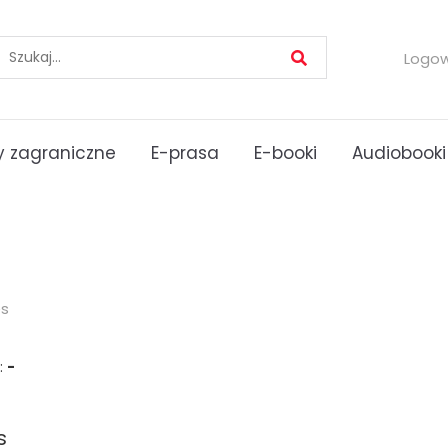
Logo
 zagraniczne
E-prasa
E-booki
Audiobooki
es
:
-
s