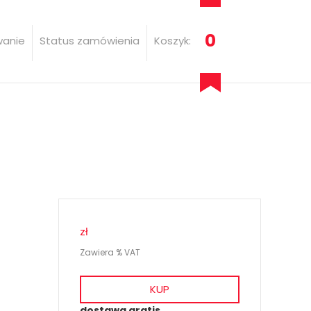
0
wanie
Status zamówienia
Koszyk:
zł
Zawiera % VAT
KUP
dostawa gratis