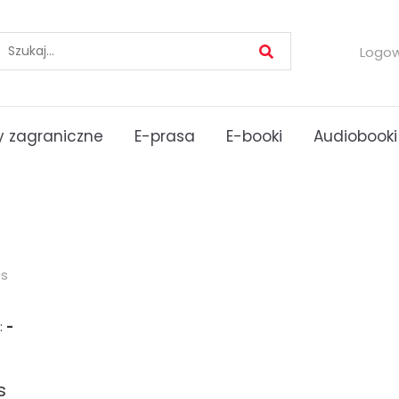
Logo
 zagraniczne
E-prasa
E-booki
Audiobooki
es
:
-
s