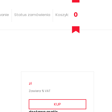
0
wanie
Status zamówienia
Koszyk:
zł
Zawiera % VAT
KUP
dostawa gratis