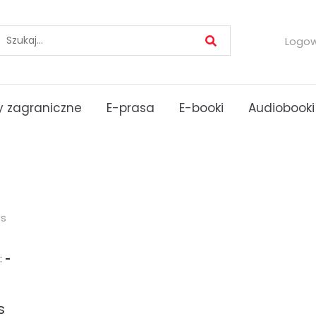
Logo
 zagraniczne
E-prasa
E-booki
Audiobooki
es
:
-
s