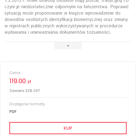
1.3.2015 r. nowe dowody osobiste mają postać tradycyjną co
czyni je niedostatecznie odpornymi na fałszerstwa. Poprawić
sytuację może proponowane w książce wprowadzenie do
dowodów osobistych identyfikacji biometrycznej oraz zmiany
w rejestrach publicznych wykorzystywanych w procedurze
wydawania i unieważniania dokumentów tożsamości.
Cena:
119.00
zł
Zawiera 23% VAT
Dostępne formaty
PDF
KUP