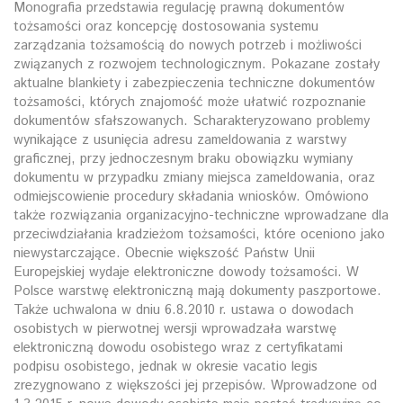
Monografia przedstawia regulację prawną dokumentów
tożsamości oraz koncepcję dostosowania systemu
zarządzania tożsamością do nowych potrzeb i możliwości
związanych z rozwojem technologicznym. Pokazane zostały
aktualne blankiety i zabezpieczenia techniczne dokumentów
tożsamości, których znajomość może ułatwić rozpoznanie
dokumentów sfałszowanych. Scharakteryzowano problemy
wynikające z usunięcia adresu zameldowania z warstwy
graficznej, przy jednoczesnym braku obowiązku wymiany
dokumentu w przypadku zmiany miejsca zameldowania, oraz
odmiejscowienie procedury składania wniosków. Omówiono
także rozwiązania organizacyjno-techniczne wprowadzane dla
przeciwdziałania kradzieżom tożsamości, które oceniono jako
niewystarczające. Obecnie większość Państw Unii
Europejskiej wydaje elektroniczne dowody tożsamości. W
Polsce warstwę elektroniczną mają dokumenty paszportowe.
Także uchwalona w dniu 6.8.2010 r. ustawa o dowodach
osobistych w pierwotnej wersji wprowadzała warstwę
elektroniczną dowodu osobistego wraz z certyfikatami
podpisu osobistego, jednak w okresie vacatio legis
zrezygnowano z większości jej przepisów. Wprowadzone od