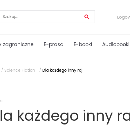
Logo
 zagraniczne
E-prasa
E-booki
Audiobooki
/
Science Fiction
/
Dla każdego inny raj
es
la każdego inny ra