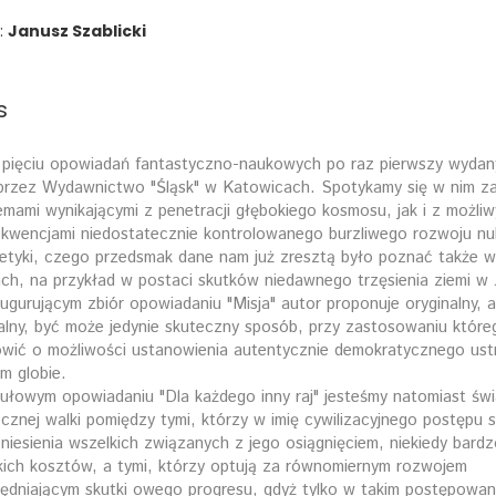
:
Janusz Szablicki
s
 pięciu opowiadań fantastyczno-naukowych po raz pierwszy wydan
przez Wydawnictwo "Śląsk" w Katowicach. Spotykamy się w nim z
emami wynikającymi z penetracji głębokiego kosmosu, jak i z możliw
kwencjami niedostatecznie kontrolowanego burzliwego rozwoju nuk
etyki, czego przedsmak dane nam już zresztą było poznać także 
ch, na przykład w postaci skutków niedawnego trzęsienia ziemi w J
ugurującym zbiór opowiadaniu "Misja" autor proponuje oryginalny, 
alny, być może jedynie skuteczny sposób, przy zastosowaniu któr
wić o możliwości ustanowienia autentycznie demokratycznego ust
m globie.
ułowym opowiadaniu "Dla każdego inny raj" jesteśmy natomiast św
cznej walki pomiędzy tymi, którzy w imię cywilizacyjnego postępu s
niesienia wszelkich związanych z jego osiągnięciem, niekiedy bardz
ich kosztów, a tymi, którzy optują za równomiernym rozwojem
ędniającym skutki owego progresu, gdyż tylko w takim postępowan