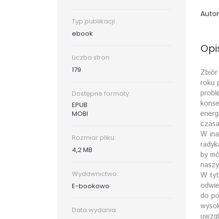
Autor
Typ publikacji
ebook
Opi
Liczba stron
179
Zbiór
roku 
probl
Dostępne formaty:
konse
EPUB
energ
MOBI
czasa
W ina
Rozmiar pliku:
radyk
4,2 MB
by mó
naszy
Wydawnictwo:
W tyt
odwie
E-bookowo
do po
wysok
Data wydania:
uwzgl