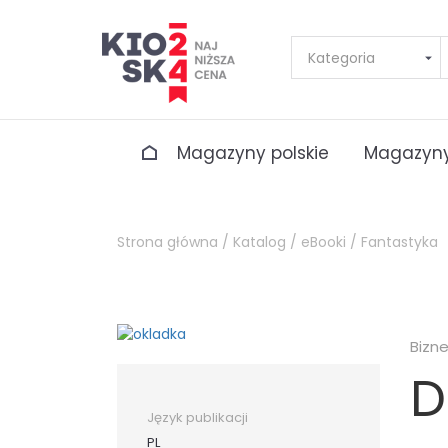
Magazyny polskie
Magazyny
Strona główna /
Katalog /
eBooki /
Fantastyka
Bizn
D
Język publikacji
PL