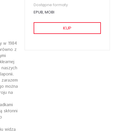
Dostępne formaty
EPUB, MOBI
KUP
y w 1984
arówno z
ymi
learnej
w naszych
aponii.
a zarazem
ego można
roju na
iadkami
ą skłonni
o
iu widzą