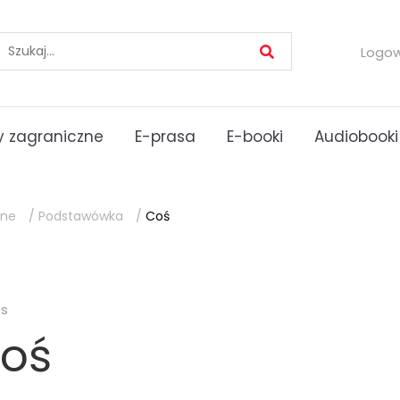
Logo
 zagraniczne
E-prasa
E-booki
Audiobooki
lne
/
Podstawówka
/
Coś
es
oś