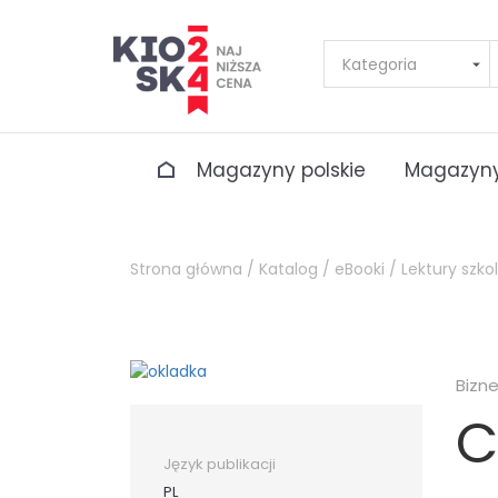
Magazyny polskie
Magazyny
Strona główna /
Katalog /
eBooki /
Lektury szko
Bizn
C
Język publikacji
PL