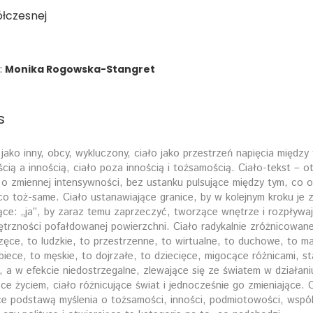
łczesnej
:
Monika Rogowska-Stangret
s
 jako inny, obcy, wykluczony, ciało jako przestrzeń napięcia między 
cią a innością, ciało poza innością i tożsamością. Ciało-tekst – o
 o zmiennej intensywności, bez ustanku pulsujące między tym, co 
co toż-same. Ciało ustanawiające granice, by w kolejnym kroku je z
ce: „ja”, by zaraz temu zaprzeczyć, tworzące wnętrze i rozpływaj
trzności pofałdowanej powierzchni. Ciało radykalnie zróżnicowane
zęce, to ludzkie, to przestrzenne, to wirtualne, to duchowe, to ma
biece, to męskie, to dojrzałe, to dziecięce, migocące różnicami, st
, a w efekcie niedostrzegalne, zlewające się ze światem w działani
ące życiem, ciało różnicujące świat i jednocześnie go zmieniające. 
e podstawą myślenia o tożsamości, inności, podmiotowości, wspól