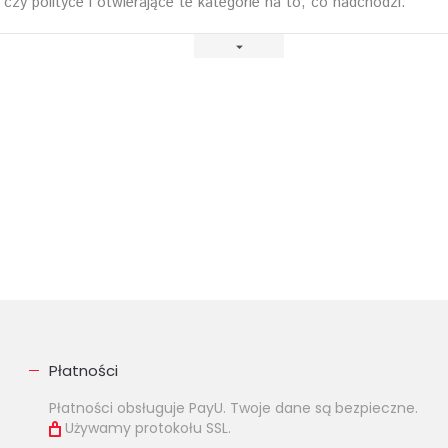
 czy polityce i otwierające te kategorie na to, co nadchodzi.
Płatności
Płatności obsługuje PayU. Twoje dane są bezpieczne.
Używamy protokołu SSL.