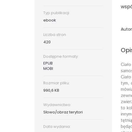
wspó
Typ publikacji
ebook
Autor
Liczba stron
420
Opi
Dostępne formaty:
EPUB
Ciało
MOBI
samoś
Ciało
Rozmiar pliku:
tym, 
mówią
990,6 KB
zewnę
zwier
Wydawnictwo:
to ko
Słowo/obraz terytori
innym
tętni
będąc
Data wydania: