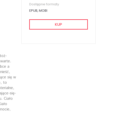
Dostępne formaty
EPUB, MOBI
KUP
toż-
twarte.
obce a
nieść,
ące się w
, to
terialne,
ające-się-
u. Ciało
Ciało
nocie,