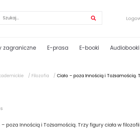
Logo
 zagraniczne
E-prasa
E-booki
Audiobooki
kademickie
/
Filozofia
/
Ciało – poza Innością i Tożsamością. Tr
es
 – poza Innością i Tożsamością. Trzy figury ciała w filozofii