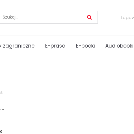
Logo
 zagraniczne
E-prasa
E-booki
Audiobooki
es
:
-
s