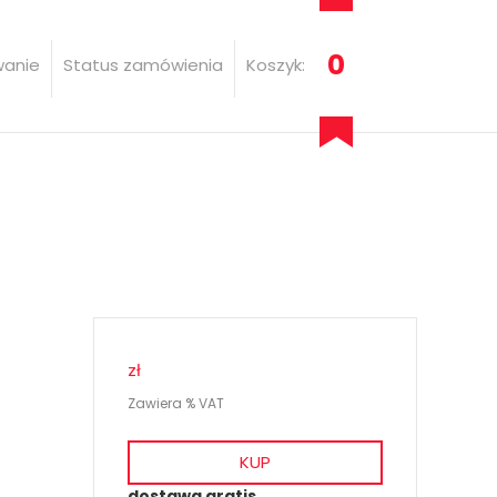
0
wanie
Status zamówienia
Koszyk:
zł
Zawiera % VAT
KUP
dostawa gratis