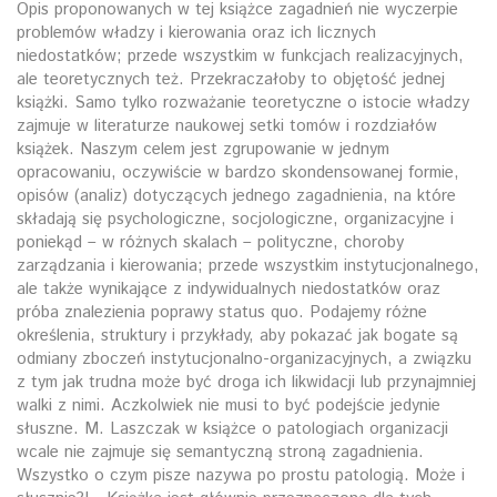
Opis proponowanych w tej książce zagadnień nie wyczerpie
problemów władzy i kierowania oraz ich licznych
niedostatków; przede wszystkim w funkcjach realizacyjnych,
ale teoretycznych też. Przekraczałoby to objętość jednej
książki. Samo tylko rozważanie teoretyczne o istocie władzy
zajmuje w literaturze naukowej setki tomów i rozdziałów
książek. Naszym celem jest zgrupowanie w jednym
opracowaniu, oczywiście w bardzo skondensowanej formie,
opisów (analiz) dotyczących jednego zagadnienia, na które
składają się psychologiczne, socjologiczne, organizacyjne i
poniekąd – w różnych skalach – polityczne, choroby
zarządzania i kierowania; przede wszystkim instytucjonalnego,
ale także wynikające z indywidualnych niedostatków oraz
próba znalezienia poprawy status quo. Podajemy różne
określenia, struktury i przykłady, aby pokazać jak bogate są
odmiany zboczeń instytucjonalno-organizacyjnych, a związku
z tym jak trudna może być droga ich likwidacji lub przynajmniej
walki z nimi. Aczkolwiek nie musi to być podejście jedynie
słuszne. M. Laszczak w książce o patologiach organizacji
wcale nie zajmuje się semantyczną stroną zagadnienia.
Wszystko o czym pisze nazywa po prostu patologią. Może i