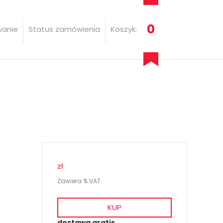
0
wanie
Status zamówienia
Koszyk:
zł
Zawiera % VAT
KUP
dostawa gratis