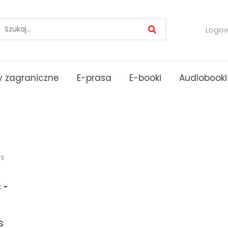
Logo
 zagraniczne
E-prasa
E-booki
Audiobooki
es
:
-
s