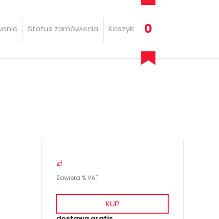
0
wanie
Status zamówienia
Koszyk:
zł
Zawiera % VAT
KUP
dostawa gratis