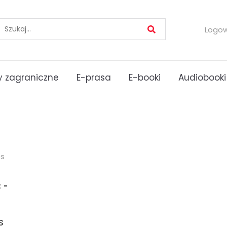
Logo
 zagraniczne
E-prasa
E-booki
Audiobooki
es
:
-
s