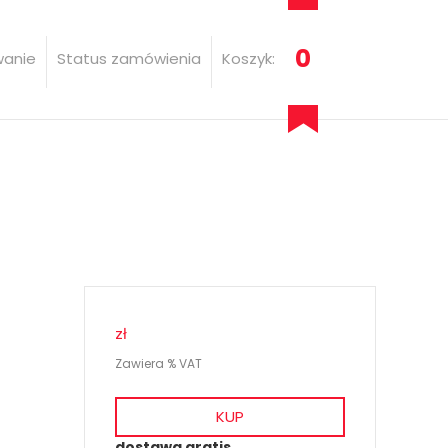
0
wanie
Status zamówienia
Koszyk:
zł
Zawiera % VAT
KUP
dostawa gratis