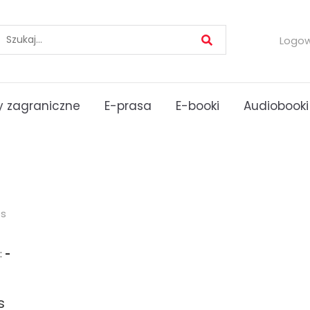
Logo
 zagraniczne
E-prasa
E-booki
Audiobooki
es
:
-
s